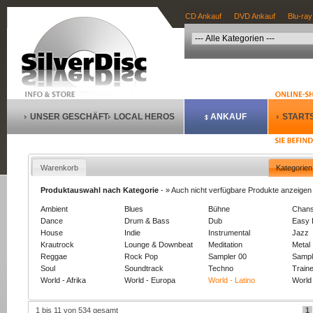
CD Ankauf
DVD Ankauf
Blu-ray
UNSER GESCHÄFT
LOCAL HEROS
ANKAUF
STARTS
Warenkorb
Kategorien
Produktauswahl nach Kategorie
-
» Auch nicht verfügbare Produkte anzeigen
Ambient
Blues
Bühne
Chan
Dance
Drum & Bass
Dub
Easy 
House
Indie
Instrumental
Jazz
Krautrock
Lounge & Downbeat
Meditation
Metal
Reggae
Rock Pop
Sampler 00
Sampl
Soul
Soundtrack
Techno
Train
World - Afrika
World - Europa
World - Latino
World 
1 bis 11 von 534 gesamt
1