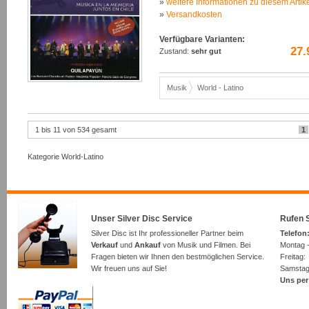
»
weitere Informationen zu diesem Artik
»
Versandkosten
Verfügbare Varianten:
27.
Zustand:
sehr gut
Musik
World - Latino
1 bis 11 von 534 gesamt
1
Kategorie World-Latino
Unser Silver Disc Service
Rufen S
Silver Disc ist Ihr professioneller Partner beim
Telefon:
Verkauf
und
Ankauf
von Musik und Filmen. Bei
Montag -
Fragen bieten wir Ihnen den bestmöglichen Service.
Freita
Wir freuen uns auf Sie!
Samsta
Uns per