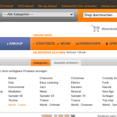
CD Ankauf
DVD Ankauf
Blu-ray Ankauf
Gebrauchte CDs verkaufen
Ankauf von 
Warenkor
ANKAUF
STARTSEITE
MUSIK
HÖRBÜCHER
SPIE
Verkauf / Musik
Kategorien
Auswahl verfeinern
h nicht verfügbare Produkte anzeigen
Bühne
Chansons
Christmas
Comedy-Ka
Dub
Easy Listening
Elektro
Funk
Instrumental
Jazz
Karaoke
Klassik
at
Meditation
Metal
Musical
New Age
Sampler 00
Sampler 03
Sampler 70
Schlager
Techno
Trainer
Trance
Trip Hop
World - Latino
World - Oriental
World - Ostasien
World - Son
‹ Erste
<
52
53
54
Sortieren nach