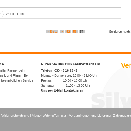
k
World - Latino
‹ Erste
<
52
53
54
Sortieren nach
Ver
ice
Rufen Sie uns zum Festnetztarif an!
neller Partner beim
Telefon: 030 - 6 18 93 42
sik und Filmen. Bei
Montag - Donnerstag: 10:00 - 19:00 Uhr
n bestmöglichen Service.
Freitag: 10:00 - 18:00 Uhr
Samstag: 11:00 - 13:00 Uhr
Uns per E-Mail kontaktieren
|
Widerrufsbelehrung
|
Muster Widerrufformular
|
Versandkosten und Lieferung
|
Zahlungsart