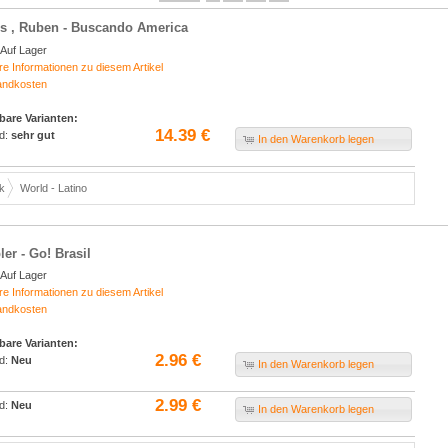
s , Ruben - Buscando America
Auf Lager
re Informationen zu diesem Artikel
andkosten
bare Varianten:
14.39 €
d:
sehr gut
In den Warenkorb legen
k
World - Latino
er - Go! Brasil
Auf Lager
re Informationen zu diesem Artikel
andkosten
bare Varianten:
2.96 €
d:
Neu
In den Warenkorb legen
2.99 €
d:
Neu
In den Warenkorb legen