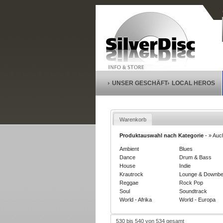
UNSER GESCHÄFT
LOCAL HEROS
Warenkorb
Produktauswahl nach Kategorie
-
» Auc
Ambient
Blues
Dance
Drum & Bass
House
Indie
Krautrock
Lounge & Downbe
Reggae
Rock Pop
Soul
Soundtrack
World - Afrika
World - Europa
530 bis 540 von 534 gesamt