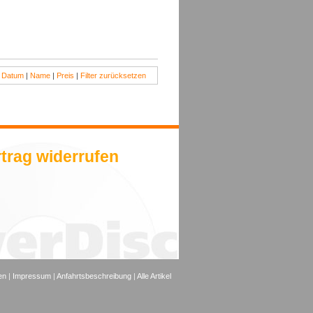
:
Datum
|
Name
|
Preis
|
Filter zurücksetzen
trag widerrufen
en
|
Impressum
|
Anfahrtsbeschreibung
|
Alle Artikel