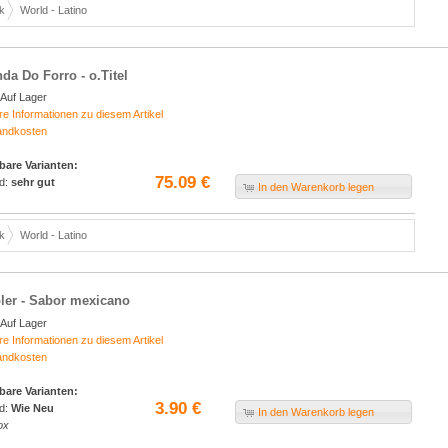
k
World - Latino
da Do Forro - o.Titel
Auf Lager
re Informationen zu diesem Artikel
andkosten
bare Varianten:
75.09 €
d:
sehr gut
In den Warenkorb legen
k
World - Latino
er - Sabor mexicano
Auf Lager
re Informationen zu diesem Artikel
andkosten
bare Varianten:
3.90 €
d:
Wie Neu
In den Warenkorb legen
ox