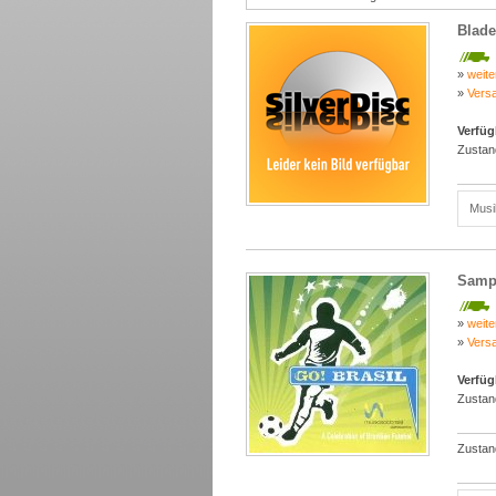
Blade
»
weite
»
Vers
Verfüg
Zustan
Musi
Sampl
»
weite
»
Vers
Verfüg
Zustan
Zustan