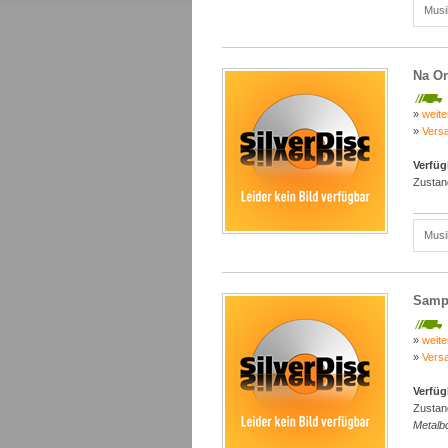
Musi
Na On
»
weite
»
Vers
Verfüg
Zustan
Musi
Sampl
»
weite
»
Vers
Verfüg
Zustan
Metalb