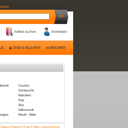
Spielen
b
Artikel suchen
Anmelden
LE
DVD & BLU-RAY
BÜCHER
barett
Country
Geräusche
Klassiker
Rap
Ska
Volksmusik
stiges
World - Wide
:
Datum
|
Name
|
Preis
|
Filter zurücksetzen