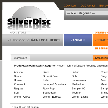
CD Ankauf
DVD Ankauf
Blu-ray
UNSER GESCHÄFT
LOCAL HEROS
ANKAUF
STARTS
Warenkorb
Kategorien
Produktauswahl nach Kategorie
-
» Auch nicht verfügbare Produkte anzeigen
Ambient
Blues
Bühne
Chan
Dance
Drum & Bass
Dub
Easy 
House
Indie
Instrumental
Jazz
Krautrock
Lounge & Downbeat
Meditation
Metal
Reggae
Rock Pop
Sampler 00
Sampl
Soul
Soundtrack
Techno
Train
World - Afrika
World - Europa
World - Latino
World 
1 bis 11 von 30 gesamt