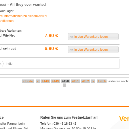
ssi - All they ever wanted
Auf Lager
re Informationen zu diesem Artikel
andkosten
bare Varianten:
7.90 €
d:
Wie Neu
In den Warenkorb legen
6.90 €
d:
sehr gut
In den Warenkorb legen
k
Indie
‹ Erste
<
4148
4149
4150
4151
4152
>
Letzte
Sortieren nach
›
Ver
ice
Rufen Sie uns zum Festnetztarif an!
neller Partner beim
Telefon: 030 - 6 18 93 42
sik und Filmen. Bei
Montag - Donnerstag: 10:00 - 19:00 Uhr