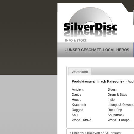
UNSER GESCHÄFT
LOCAL HEROS
Warenkorb
Produktauswahl nach Kategorie
-
» Auc
Ambient
Blues
Dance
Drum & Bass
House
Indie
Krautrock
Lounge & Downbe
Reggae
Rock Pop
Soul
Soundtrack
World - Afrika
World - Europa
41490 bis 41500 von 43231 gesamt