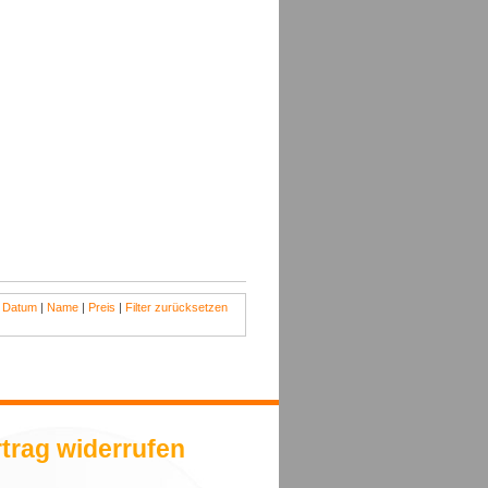
:
Datum
|
Name
|
Preis
|
Filter zurücksetzen
trag widerrufen