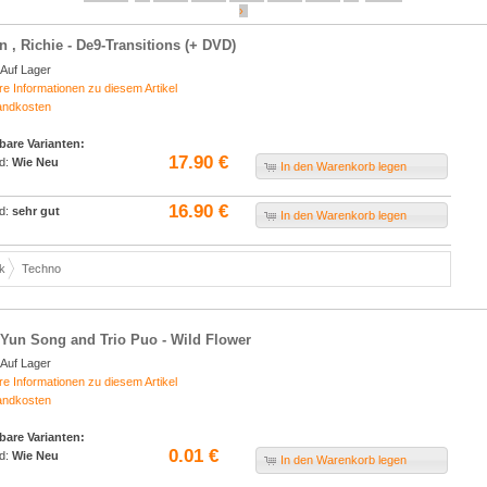
›
n , Richie - De9-Transitions (+ DVD)
Auf Lager
re Informationen zu diesem Artikel
andkosten
bare Varianten:
17.90 €
d:
Wie Neu
In den Warenkorb legen
16.90 €
d:
sehr gut
In den Warenkorb legen
k
Techno
Yun Song and Trio Puo - Wild Flower
Auf Lager
re Informationen zu diesem Artikel
andkosten
bare Varianten:
0.01 €
d:
Wie Neu
In den Warenkorb legen