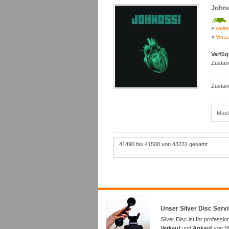
Johno
»
weite
»
Vers
Verfüg
Zustan
Zustan
Musi
41490 bis 41500 von 43231 gesamt
Unser Silver Disc Serv
Silver Disc ist Ihr professio
Verkauf
und
Ankauf
von Mu