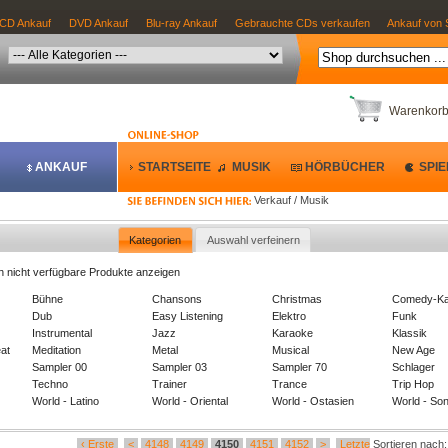
CD Ankauf
DVD Ankauf
Blu-ray Ankauf
Gebrauchte CDs verkaufen
Ankauf von 
Warenkor
ANKAUF
STARTSEITE
MUSIK
HÖRBÜCHER
SPIE
Verkauf / Musik
Kategorien
Auswahl verfeinern
h nicht verfügbare Produkte anzeigen
Bühne
Chansons
Christmas
Comedy-Ka
Dub
Easy Listening
Elektro
Funk
Instrumental
Jazz
Karaoke
Klassik
at
Meditation
Metal
Musical
New Age
Sampler 00
Sampler 03
Sampler 70
Schlager
Techno
Trainer
Trance
Trip Hop
World - Latino
World - Oriental
World - Ostasien
World - Son
‹ Erste
<
4148
4149
4150
4151
4152
>
Letzte
Sortieren nach