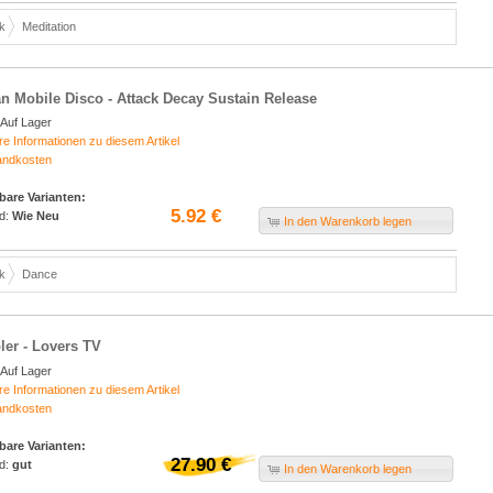
k
Meditation
n Mobile Disco - Attack Decay Sustain Release
Auf Lager
re Informationen zu diesem Artikel
andkosten
bare Varianten:
5.92 €
d:
Wie Neu
In den Warenkorb legen
k
Dance
er - Lovers TV
Auf Lager
re Informationen zu diesem Artikel
andkosten
bare Varianten:
27.90 €
d:
gut
In den Warenkorb legen