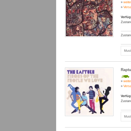
»
weite
»
Vers
Verfüg
Zustan
Zustan
Musi
Raptu
»
weite
»
Vers
Verfüg
Zustan
Musi