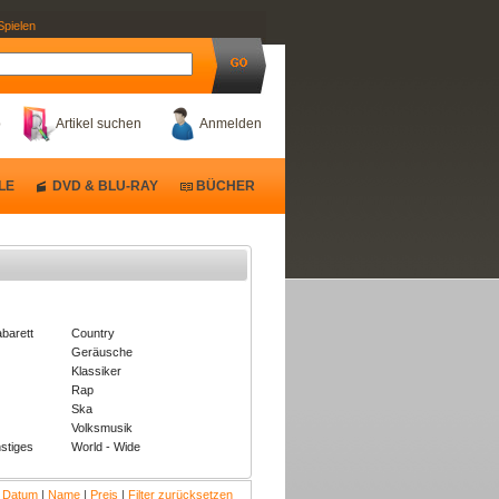
Spielen
b
Artikel suchen
Anmelden
LE
DVD & BLU-RAY
BÜCHER
barett
Country
Geräusche
Klassiker
Rap
Ska
Volksmusik
stiges
World - Wide
:
Datum
|
Name
|
Preis
|
Filter zurücksetzen