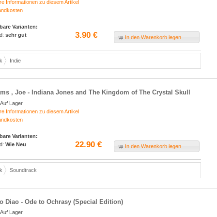
re Informationen zu diesem Artikel
andkosten
bare Varianten:
3.90 €
d:
sehr gut
In den Warenkorb legen
k
Indie
ams , Joe - Indiana Jones and The Kingdom of The Crystal Skull
Auf Lager
re Informationen zu diesem Artikel
andkosten
bare Varianten:
22.90 €
d:
Wie Neu
In den Warenkorb legen
k
Soundtrack
 Diao - Ode to Ochrasy (Special Edition)
Auf Lager