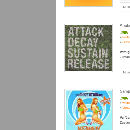
Musi
Simia
»
weite
»
Vers
Verfüg
Zustan
Musi
Sampl
»
weite
»
Vers
Verfüg
Zustan