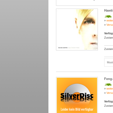
Hawti
»
weite
»
Vers
Verfüg
Zustan
Zustan
Musi
Feng-
»
weite
»
Vers
Verfüg
Zustan