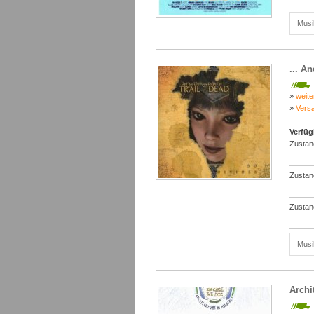
Musi
... A
»
weite
»
Vers
Verfüg
Zustan
Zustan
Zustan
Musi
Archi