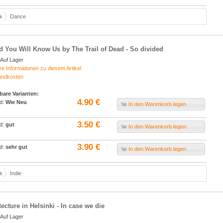
k
Dance
nd You Will Know Us by The Trail of Dead - So divided
Auf Lager
re Informationen zu diesem Artikel
andkosten
bare Varianten:
4.90 €
d:
Wie Neu
In den Warenkorb legen
3.50 €
d:
gut
In den Warenkorb legen
3.90 €
d:
sehr gut
In den Warenkorb legen
k
Indie
tecture in Helsinki - In case we die
Auf Lager