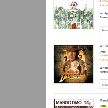
»
weite
»
Vers
Verfüg
Zustan
Musi
Willi
»
weite
»
Vers
Verfüg
Zustan
Musi
Mando