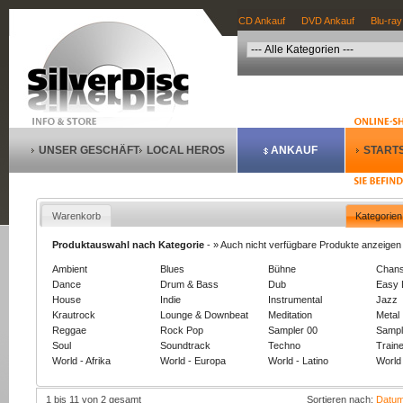
CD Ankauf
DVD Ankauf
Blu-ray
UNSER GESCHÄFT
LOCAL HEROS
ANKAUF
STARTS
Warenkorb
Kategorien
Produktauswahl nach Kategorie
-
» Auch nicht verfügbare Produkte anzeigen
Ambient
Blues
Bühne
Chan
Dance
Drum & Bass
Dub
Easy 
House
Indie
Instrumental
Jazz
Krautrock
Lounge & Downbeat
Meditation
Metal
Reggae
Rock Pop
Sampler 00
Sampl
Soul
Soundtrack
Techno
Train
World - Afrika
World - Europa
World - Latino
World 
1 bis 11 von 2 gesamt
Sortieren nach:
Datu