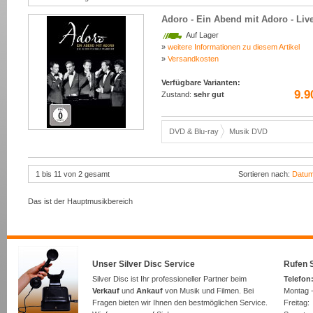
Adoro - Ein Abend mit Adoro - Live
Auf Lager
»
weitere Informationen zu diesem Artikel
»
Versandkosten
Verfügbare Varianten:
9.9
Zustand:
sehr gut
DVD & Blu-ray
Musik DVD
1 bis 11 von 2 gesamt
Sortieren nach:
Datu
Das ist der Hauptmusikbereich
Unser Silver Disc Service
Rufen S
Silver Disc ist Ihr professioneller Partner beim
Telefon:
Verkauf
und
Ankauf
von Musik und Filmen. Bei
Montag -
Fragen bieten wir Ihnen den bestmöglichen Service.
Freita