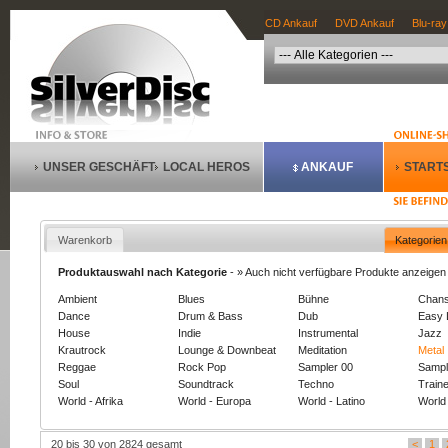
CD Ankauf
DVD Ankauf
Blu-ray
UNSER GESCHÄFT
LOCAL HEROS
ANKAUF
STARTS
Warenkorb
Kategorien
Produktauswahl nach Kategorie
-
» Auch nicht verfügbare Produkte anzeigen
Ambient
Blues
Bühne
Chan
Dance
Drum & Bass
Dub
Easy 
House
Indie
Instrumental
Jazz
Krautrock
Lounge & Downbeat
Meditation
Metal
Reggae
Rock Pop
Sampler 00
Sampl
Soul
Soundtrack
Techno
Train
World - Afrika
World - Europa
World - Latino
World 
20 bis 30 von 2824 gesamt
<
1