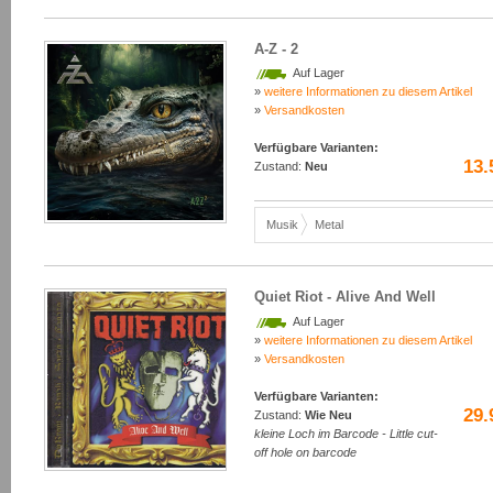
A-Z - 2
Auf Lager
»
weitere Informationen zu diesem Artikel
»
Versandkosten
Verfügbare Varianten:
13.
Zustand:
Neu
Musik
Metal
Quiet Riot - Alive And Well
Auf Lager
»
weitere Informationen zu diesem Artikel
»
Versandkosten
Verfügbare Varianten:
29.
Zustand:
Wie Neu
kleine Loch im Barcode - Little cut-
off hole on barcode