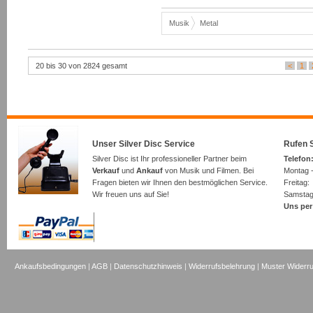
Musik
Metal
20 bis 30 von 2824 gesamt
<
1
Unser Silver Disc Service
Rufen S
Silver Disc ist Ihr professioneller Partner beim
Telefon:
Verkauf
und
Ankauf
von Musik und Filmen. Bei
Montag -
Fragen bieten wir Ihnen den bestmöglichen Service.
Freita
Wir freuen uns auf Sie!
Samsta
Uns per
Ankaufsbedingungen
|
AGB
|
Datenschutzhinweis
|
Widerrufsbelehrung
|
Muster Widerru