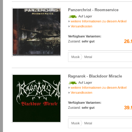
Panzerchrist - Roomservice
Auf Lager
»
weitere Informationen zu diesem Artikel
»
Versandkosten
Verfügbare Varianten:
26.
Zustand:
sehr gut
Musik
Metal
Ragnarok - Blackdoor Miracle
Auf Lager
»
weitere Informationen zu diesem Artikel
»
Versandkosten
Verfügbare Varianten:
39.
Zustand:
sehr gut
Musik
Metal