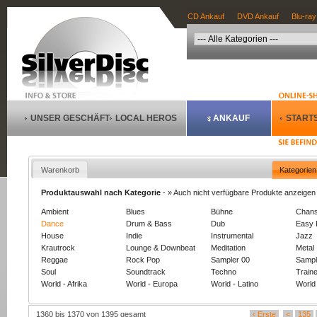
CD Ankauf
DVD Ankauf
Blu-ray
UNSER GESCHÄFT
LOCAL HEROS
ANKAUF
STARTS
Warenkorb
Kategorien
Produktauswahl nach Kategorie
-
» Auch nicht verfügbare Produkte anzeigen
Ambient
Blues
Bühne
Chan
Dance
Drum & Bass
Dub
Easy 
House
Indie
Instrumental
Jazz
Krautrock
Lounge & Downbeat
Meditation
Metal
Reggae
Rock Pop
Sampler 00
Sampl
Soul
Soundtrack
Techno
Train
World - Afrika
World - Europa
World - Latino
World 
1360 bis 1370 von 1395 gesamt
‹ Erste
<
135