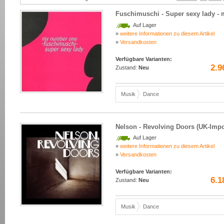
Fuschimuschi - Super sexy lady -
Auf Lager
»
weitere Informationen zu diesem Artikel
»
Versandkosten
Verfügbare Varianten:
2.9
Zustand:
Neu
Musik
Dance
Nelson - Revolving Doors (UK-Impo
Auf Lager
»
weitere Informationen zu diesem Artikel
»
Versandkosten
Verfügbare Varianten:
6.1
Zustand:
Neu
Musik
Dance