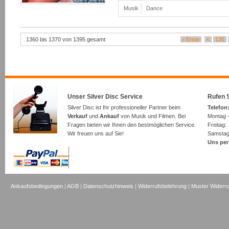
Musik
Dance
1360 bis 1370 von 1395 gesamt
‹ Erste
<
135
Unser Silver Disc Service
Rufen S
Silver Disc ist Ihr professioneller Partner beim
Telefon:
Verkauf
und
Ankauf
von Musik und Filmen. Bei
Montag -
Fragen bieten wir Ihnen den bestmöglichen Service.
Freita
Wir freuen uns auf Sie!
Samsta
Uns per
Ankaufsbedingungen
|
AGB
|
Datenschutzhinweis
|
Widerrufsbelehrung
|
Muster Widerru