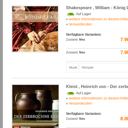
Shakespeare , William - König 
Auf Lager
»
weitere Informationen zu diesem Artik
»
Versandkosten
Verfügbare Varianten:
7.9
Zustand:
Neu
7.9
Zustand:
Neu
Musik
Hörspiel
Kleist , Heinrich von - Der ze
Auf Lager
»
weitere Informationen zu diesem Artik
»
Versandkosten
Verfügbare Varianten:
8.8
Zustand:
Neu