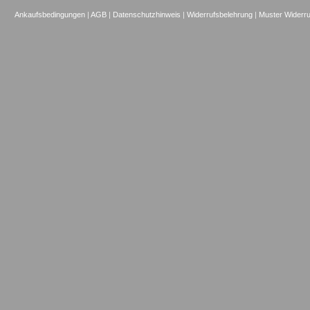
Ankaufsbedingungen
|
AGB
|
Datenschutzhinweis
|
Widerrufsbelehrung
|
Muster Widerru