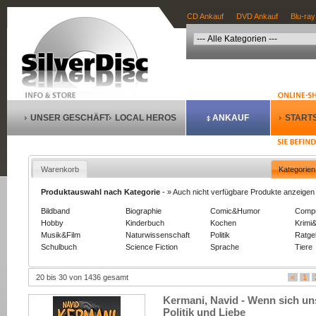
CD Ankauf
DVD Ankauf
Blu-ray
UNSER GESCHÄFT
LOCAL HEROS
ANKAUF
STARTS
Warenkorb
Kategorien
Produktauswahl nach Kategorie
-
» Auch nicht verfügbare Produkte anzeigen
Bildband
Biographie
Comic&Humor
Comp
Hobby
Kinderbuch
Kochen
Krimi&
Musik&Film
Naturwissenschaft
Politik
Ratge
Schulbuch
Science Fiction
Sprache
Tiere
20 bis 30 von 1436 gesamt
<
1
Kermani, Navid - Wenn sich uns
Politik und Liebe