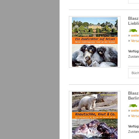
Blasz
Liebl
»
weite
»
Vers
Verfüg
Zustan
Büch
Blasz
Berli
»
weite
»
Vers
Verfüg
Zustan