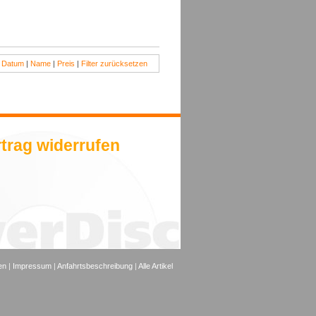
:
Datum
|
Name
|
Preis
|
Filter zurücksetzen
trag widerrufen
en
|
Impressum
|
Anfahrtsbeschreibung
|
Alle Artikel