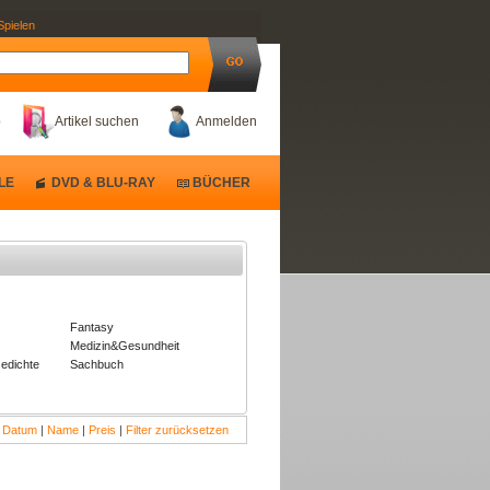
Spielen
b
Artikel suchen
Anmelden
LE
DVD & BLU-RAY
BÜCHER
Fantasy
Medizin&Gesundheit
dichte
Sachbuch
:
Datum
|
Name
|
Preis
|
Filter zurücksetzen