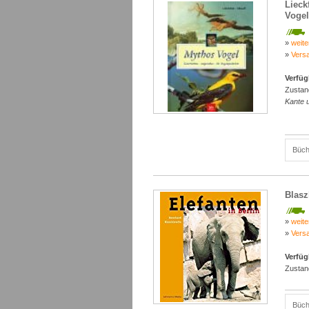
Lieck
Vogel
»
weite
»
Vers
Verfüg
Zustan
Kante 
Büch
Blasz
»
weite
»
Vers
Verfüg
Zustan
Büch