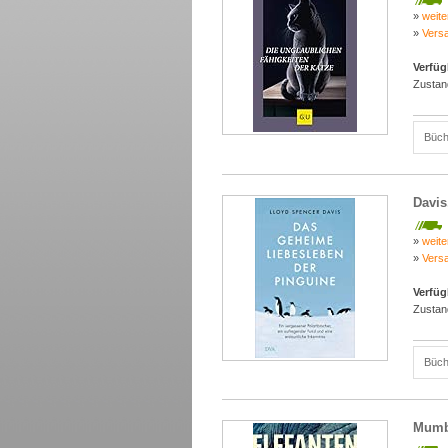
»
weite
»
Vers
Verfüg
Zustan
Büch
Davis
»
weite
»
Vers
Verfüg
Zustan
Büch
Mumby