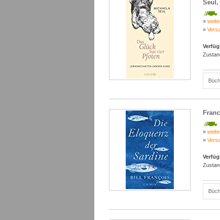
Seul,
»
weite
»
Vers
Verfüg
Zustan
Büch
Franc
»
weite
»
Vers
Verfüg
Zustan
Büch