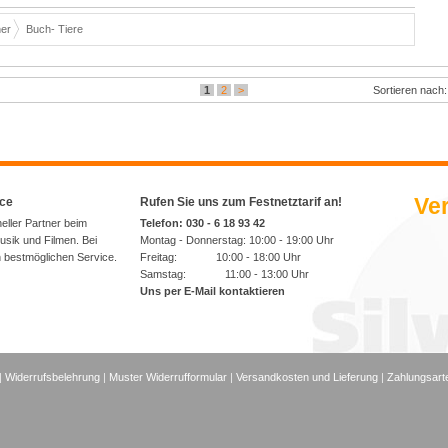
er
Buch- Tiere
1
2
>
Sortieren nach
Ver
ice
Rufen Sie uns zum Festnetztarif an!
neller Partner beim
Telefon: 030 - 6 18 93 42
sik und Filmen. Bei
Montag - Donnerstag: 10:00 - 19:00 Uhr
n bestmöglichen Service.
Freitag: 10:00 - 18:00 Uhr
Samstag: 11:00 - 13:00 Uhr
Uns per E-Mail kontaktieren
|
Widerrufsbelehrung
|
Muster Widerrufformular
|
Versandkosten und Lieferung
|
Zahlungsart