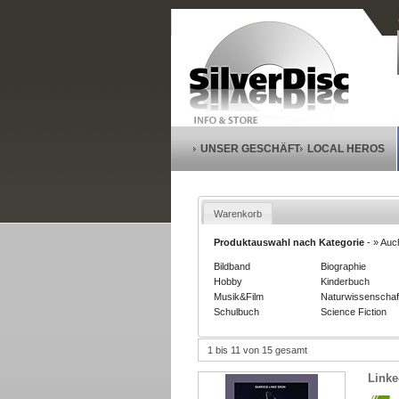
UNSER GESCHÄFT
LOCAL HEROS
Warenkorb
Produktauswahl nach Kategorie
-
» Auc
Bildband
Biographie
Hobby
Kinderbuch
Musik&Film
Naturwissenschaf
Schulbuch
Science Fiction
1 bis 11 von 15 gesamt
Linke