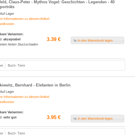
feld, Claus-Peter - Mythos Vogel: Geschichten - Legenden - 40
porträts
Auf Lager
re Informationen zu diesem Artikel
andkosten
bare Varianten:
3.39 €
d:
akzeptabel
In den Warenkorb legen
unten hinten Sturzschaden
er
Buch- Tiere
kiewitz, Bernhard - Elefanten in Berlin
Auf Lager
re Informationen zu diesem Artikel
andkosten
bare Varianten:
3.95 €
d:
sehr gut
In den Warenkorb legen
er
Buch- Tiere