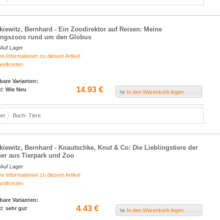
kiewitz, Bernhard - Ein Zoodirektor auf Reisen: Meine
ingszoos rund um den Globus
Auf Lager
re Informationen zu diesem Artikel
andkosten
bare Varianten:
14.93 €
d:
Wie Neu
In den Warenkorb legen
er
Buch- Tiere
kiewitz, Bernhard - Knautschke, Knut & Co: Die Lieblingstiere der
ner aus Tierpark und Zoo
Auf Lager
re Informationen zu diesem Artikel
andkosten
bare Varianten:
4.43 €
d:
sehr gut
In den Warenkorb legen