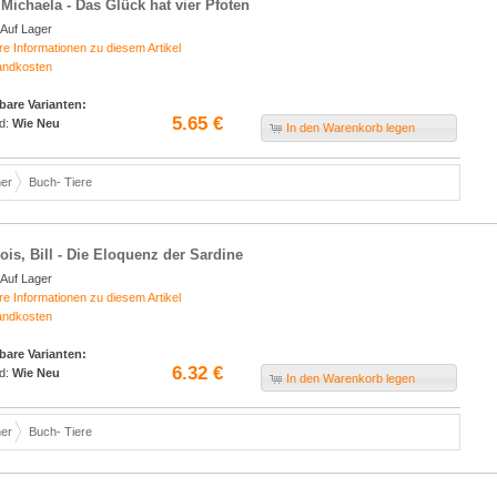
 Michaela - Das Glück hat vier Pfoten
Auf Lager
re Informationen zu diesem Artikel
andkosten
bare Varianten:
5.65 €
d:
Wie Neu
In den Warenkorb legen
er
Buch- Tiere
ois, Bill - Die Eloquenz der Sardine
Auf Lager
re Informationen zu diesem Artikel
andkosten
bare Varianten:
6.32 €
d:
Wie Neu
In den Warenkorb legen
er
Buch- Tiere