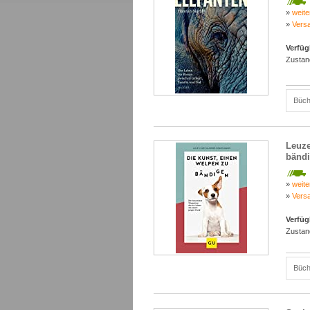
»
weite
»
Vers
Verfüg
Zustan
Büch
Leuze
bänd
»
weite
»
Vers
Verfüg
Zustan
Büch