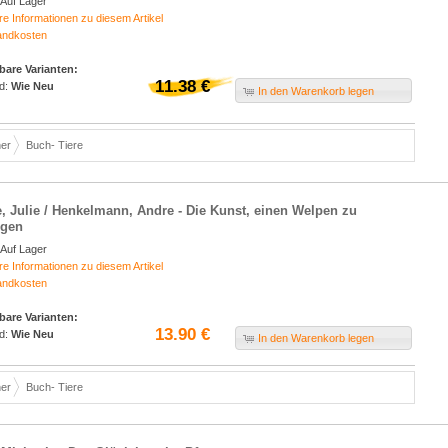
Auf Lager
re Informationen zu diesem Artikel
andkosten
bare Varianten:
11.38 €
d:
Wie Neu
In den Warenkorb legen
er
Buch- Tiere
, Julie / Henkelmann, Andre - Die Kunst, einen Welpen zu
igen
Auf Lager
re Informationen zu diesem Artikel
andkosten
bare Varianten:
13.90 €
d:
Wie Neu
In den Warenkorb legen
er
Buch- Tiere