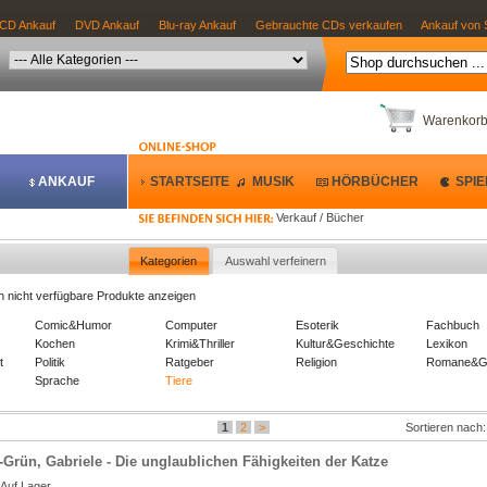
CD Ankauf
DVD Ankauf
Blu-ray Ankauf
Gebrauchte CDs verkaufen
Ankauf von 
Warenkor
ANKAUF
STARTSEITE
MUSIK
HÖRBÜCHER
SPIE
Verkauf / Bücher
Kategorien
Auswahl verfeinern
h nicht verfügbare Produkte anzeigen
Comic&Humor
Computer
Esoterik
Fachbuch
Kochen
Krimi&Thriller
Kultur&Geschichte
Lexikon
t
Politik
Ratgeber
Religion
Romane&Ge
Sprache
Tiere
1
2
>
Sortieren nach
-Grün, Gabriele - Die unglaublichen Fähigkeiten der Katze
Auf Lager