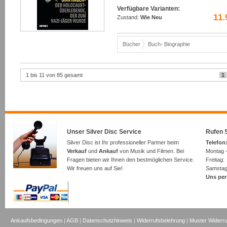
Verfügbare Varianten:
11.
Zustand:
Wie Neu
Bücher
Buch- Biographie
1 bis 11 von 85 gesamt
1
Unser Silver Disc Service
Rufen S
Silver Disc ist Ihr professioneller Partner beim
Telefon:
Verkauf
und
Ankauf
von Musik und Filmen. Bei
Montag -
Fragen bieten wir Ihnen den bestmöglichen Service.
Freita
Wir freuen uns auf Sie!
Samsta
Uns per
Ankaufsbedingungen
|
AGB
|
Datenschutzhinweis
|
Widerrufsbelehrung
|
Muster Widerru