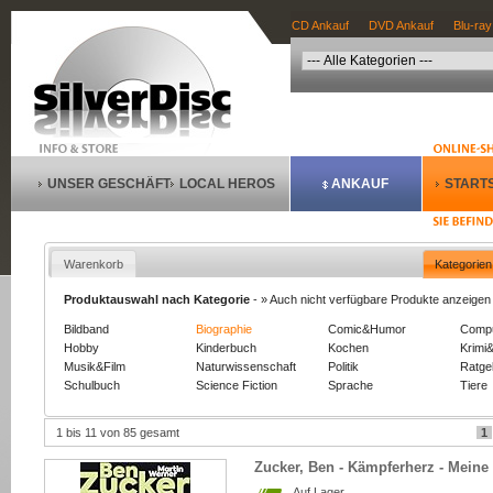
CD Ankauf
DVD Ankauf
Blu-ray
UNSER GESCHÄFT
LOCAL HEROS
ANKAUF
STARTS
Warenkorb
Kategorien
Produktauswahl nach Kategorie
-
» Auch nicht verfügbare Produkte anzeigen
Bildband
Biographie
Comic&Humor
Comp
Hobby
Kinderbuch
Kochen
Krimi&
Musik&Film
Naturwissenschaft
Politik
Ratge
Schulbuch
Science Fiction
Sprache
Tiere
1 bis 11 von 85 gesamt
1
Zucker, Ben - Kämpferherz - Meine
Auf Lager