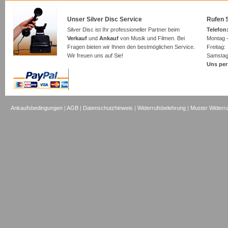
Unser Silver Disc Service
Rufen S
Silver Disc ist Ihr professioneller Partner beim
Telefon:
Verkauf
und
Ankauf
von Musik und Filmen. Bei
Montag -
Fragen bieten wir Ihnen den bestmöglichen Service.
Freita
Wir freuen uns auf Sie!
Samsta
Uns per
Ankaufsbedingungen
|
AGB
|
Datenschutzhinweis
|
Widerrufsbelehrung
|
Muster Widerru