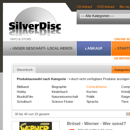
CD Ankauf
DVD Ankauf
Blu-ray
UNSER GESCHÄFT
LOCAL HEROS
ANKAUF
STARTS
Warenkorb
Kategorien
Produktauswahl nach Kategorie
-
» Auch nicht verfügbare Produkte anzeigen
Bildband
Biographie
Comic&Humor
Comp
Hobby
Kinderbuch
Kochen
Krimi&
Musik&Film
Naturwissenschaft
Politik
Ratge
Schulbuch
Science Fiction
Sprache
Tiere
30 bis 40 von 33 gesamt
‹ 
Brösel - Werner - Wer sonst?