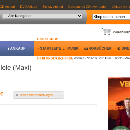
CD Ankauf
DVD Ankauf
Blu-ray Ankauf
Gebrauchte CDs verkaufen
Ankauf von 
Warenkor
ANKAUF
STARTSEITE
MUSIK
HÖRBÜCHER
SPIE
Verkauf / Velile & Safri Duo - Helele (Max
elele (Maxi)
 €
In den Warenkorb legen