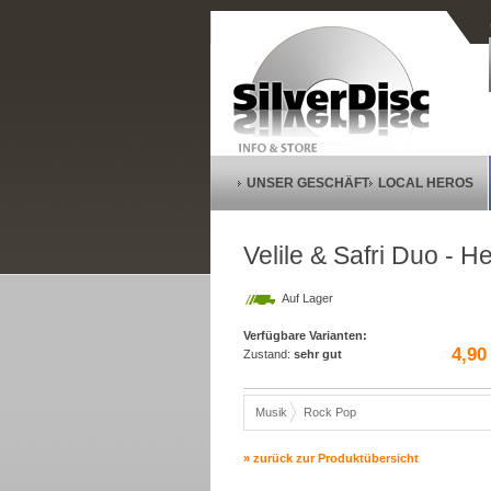
UNSER GESCHÄFT
LOCAL HEROS
Velile & Safri Duo - H
Auf Lager
Verfügbare Varianten:
4,90
Zustand:
sehr gut
Musik
Rock Pop
» zurück zur Produktübersicht