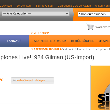
CD Ankauf
DVD Ankauf
Blu-ray Ankauf
Gebrauchte CDs verkaufen
Ankauf von 
Warenkor
ANKAUF
STARTSEITE
MUSIK
HÖRBÜCHER
SPIE
Verkauf / Uptones , The - The Uptones 
ptones Live!! 924 Gilman (US-Import)
 €
In den Warenkorb legen