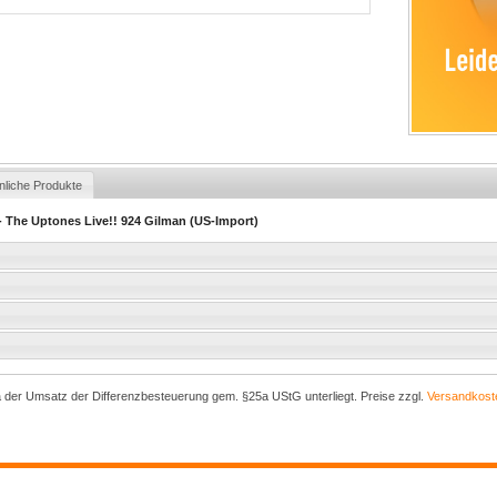
nliche Produkte
- The Uptones Live!! 924 Gilman (US-Import)
a der Umsatz der Differenzbesteuerung gem. §25a UStG unterliegt. Preise zzgl.
Versandkost