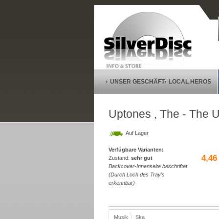
UNSER GESCHÄFT
LOCAL HEROS
Uptones , The - The U
Auf Lager
Verfügbare Varianten:
4,46
Zustand:
sehr gut
Backcover-Innenseite beschriftet.
(Durch Loch des Tray's
erkennbar)
Musik
Ska