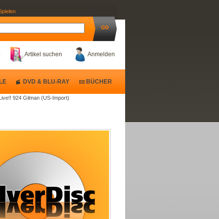
Spielen
b
Artikel suchen
Anmelden
LE
DVD & BLU-RAY
BÜCHER
Live!! 924 Gilman (US-Import)