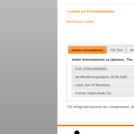
» zurück zur Produktübersicht
bei Amazon kaufen
weitere Informationen
CD-Titel
äh
weiter Informationen zu Uptones , The 
EAN: 0765318005825
Veröffentlichungsdatum: 29.08.1995
Label: Son Of Beserkley
Format: Import Audio CD
* Es erfolgt kein Ausweis der Umsatzsteuer, d