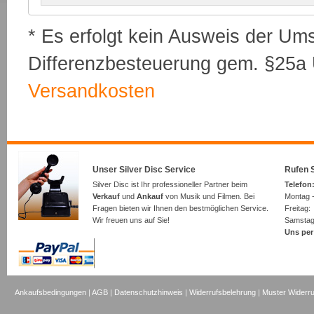
* Es erfolgt kein Ausweis der Um
Differenzbesteuerung gem. §25a U
Versandkosten
Unser Silver Disc Service
Rufen S
Silver Disc ist Ihr professioneller Partner beim
Telefon:
Verkauf
und
Ankauf
von Musik und Filmen. Bei
Montag -
Fragen bieten wir Ihnen den bestmöglichen Service.
Freita
Wir freuen uns auf Sie!
Samsta
Uns per
Ankaufsbedingungen
|
AGB
|
Datenschutzhinweis
|
Widerrufsbelehrung
|
Muster Widerru