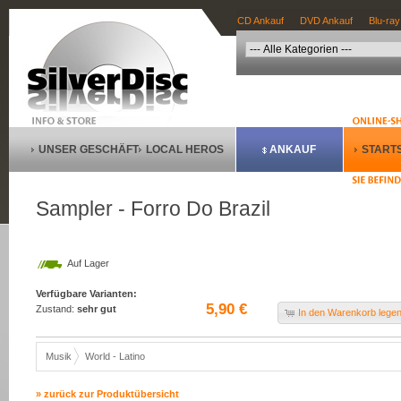
CD Ankauf
DVD Ankauf
Blu-ray
UNSER GESCHÄFT
LOCAL HEROS
ANKAUF
STARTS
Sampler - Forro Do Brazil
Auf Lager
Verfügbare Varianten:
5,90 €
Zustand:
sehr gut
In den Warenkorb lege
Musik
World - Latino
» zurück zur Produktübersicht