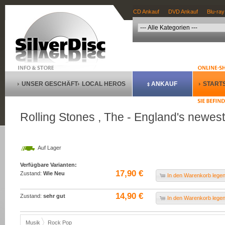
CD Ankauf
DVD Ankauf
Blu-ray
UNSER GESCHÄFT
LOCAL HEROS
ANKAUF
STARTS
Rolling Stones , The - England's newe
Auf Lager
Verfügbare Varianten:
17,90 €
Zustand:
Wie Neu
In den Warenkorb lege
14,90 €
Zustand:
sehr gut
In den Warenkorb lege
Musik
Rock Pop