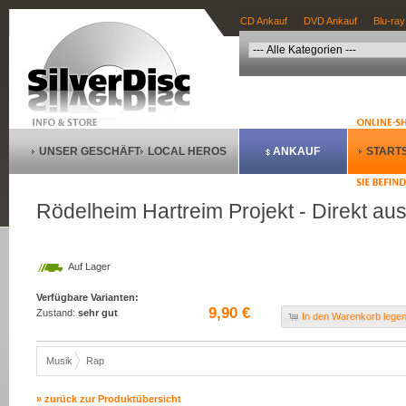
CD Ankauf
DVD Ankauf
Blu-ray
UNSER GESCHÄFT
LOCAL HEROS
ANKAUF
STARTS
Rödelheim Hartreim Projekt - Direkt au
Auf Lager
Verfügbare Varianten:
9,90 €
Zustand:
sehr gut
In den Warenkorb lege
Musik
Rap
» zurück zur Produktübersicht