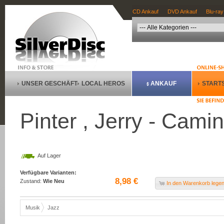
CD Ankauf
DVD Ankauf
Blu-ray
UNSER GESCHÄFT
LOCAL HEROS
ANKAUF
STARTS
Pinter , Jerry - Cam
Auf Lager
Verfügbare Varianten:
8,98 €
Zustand:
Wie Neu
In den Warenkorb lege
Musik
Jazz