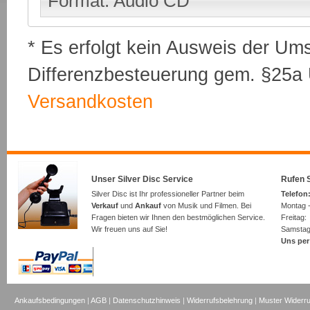
Format: Audio CD
* Es erfolgt kein Ausweis der Um
Differenzbesteuerung gem. §25a U
Versandkosten
Unser Silver Disc Service
Rufen S
Silver Disc ist Ihr professioneller Partner beim
Telefon:
Verkauf
und
Ankauf
von Musik und Filmen. Bei
Montag -
Fragen bieten wir Ihnen den bestmöglichen Service.
Freita
Wir freuen uns auf Sie!
Samsta
Uns per
Ankaufsbedingungen
|
AGB
|
Datenschutzhinweis
|
Widerrufsbelehrung
|
Muster Widerru