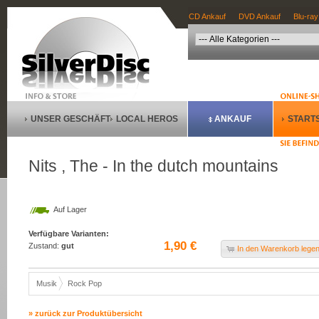
CD Ankauf
DVD Ankauf
Blu-ray
UNSER GESCHÄFT
LOCAL HEROS
ANKAUF
STARTS
Nits , The - In the dutch mountains
Auf Lager
Verfügbare Varianten:
1,90 €
Zustand:
gut
In den Warenkorb lege
Musik
Rock Pop
» zurück zur Produktübersicht