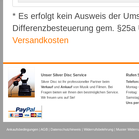
* Es erfolgt kein Ausweis der Um
Differenzbesteuerung gem. §25a U
Versandkosten
Unser Silver Disc Service
Rufen S
Silver Disc ist Ihr professioneller Partner beim
Telefon:
Verkauf
und
Ankauf
von Musik und Filmen. Bei
Montag -
Fragen bieten wir Ihnen den bestmöglichen Service.
Freita
Wir freuen uns auf Sie!
Samsta
Uns per
Ankaufsbedingungen
|
AGB
|
Datenschutzhinweis
|
Widerrufsbelehrung
|
Muster Widerru