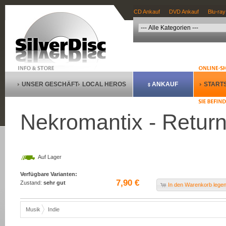
CD Ankauf
DVD Ankauf
Blu-ray
UNSER GESCHÄFT
LOCAL HEROS
ANKAUF
STARTS
Nekromantix - Return
Auf Lager
Verfügbare Varianten:
7,90 €
Zustand:
sehr gut
In den Warenkorb lege
Musik
Indie