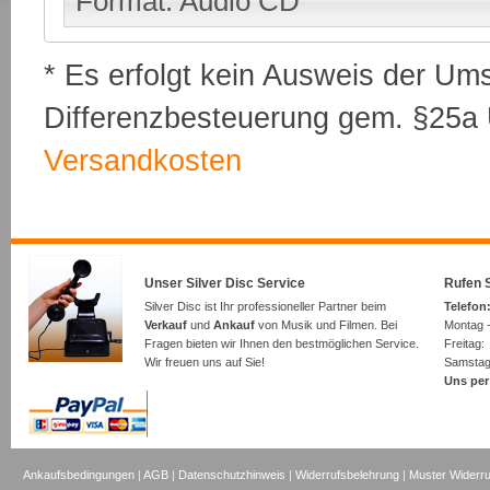
Format: Audio CD
* Es erfolgt kein Ausweis der Um
Differenzbesteuerung gem. §25a U
Versandkosten
Unser Silver Disc Service
Rufen S
Silver Disc ist Ihr professioneller Partner beim
Telefon:
Verkauf
und
Ankauf
von Musik und Filmen. Bei
Montag -
Fragen bieten wir Ihnen den bestmöglichen Service.
Freita
Wir freuen uns auf Sie!
Samsta
Uns per
Ankaufsbedingungen
|
AGB
|
Datenschutzhinweis
|
Widerrufsbelehrung
|
Muster Widerru