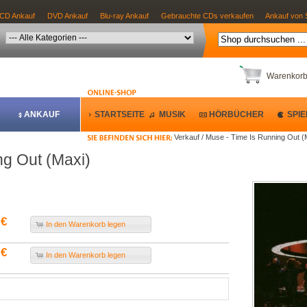
CD Ankauf
DVD Ankauf
Blu-ray Ankauf
Gebrauchte CDs verkaufen
Ankauf von 
Warenkor
ANKAUF
STARTSEITE
MUSIK
HÖRBÜCHER
SPIE
Verkauf / Muse - Time Is Running Out (
ng Out (Maxi)
 €
In den Warenkorb legen
 €
In den Warenkorb legen