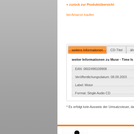
» zurück zur Produktübersicht
bei Amazon kaufen
weitere Informationen
CD-Titel
äh
weiter Informationen zu Muse - Time I
EAN: 0602498109908
Veröffentlichungsdatum: 08.09.2003
Label: Motor
Format: Single Audio CD
* Es erfolgt kein Ausweis der Umsatzsteuer, d