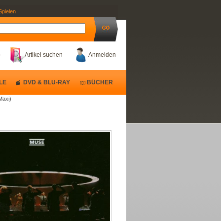
Spielen
b
Artikel suchen
Anmelden
LE
DVD & BLU-RAY
BÜCHER
Maxi)