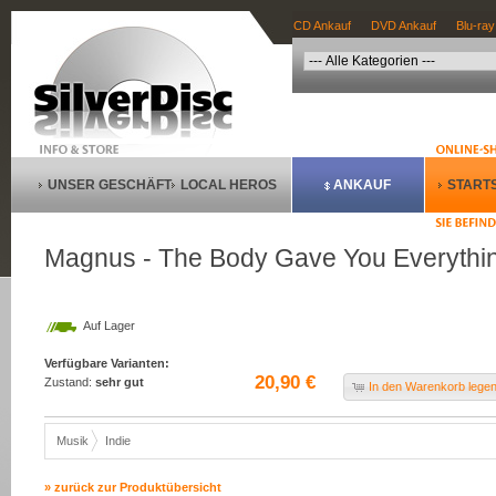
CD Ankauf
DVD Ankauf
Blu-ray
UNSER GESCHÄFT
LOCAL HEROS
ANKAUF
STARTS
Magnus - The Body Gave You Everythi
Auf Lager
Verfügbare Varianten:
20,90 €
Zustand:
sehr gut
In den Warenkorb lege
Musik
Indie
» zurück zur Produktübersicht