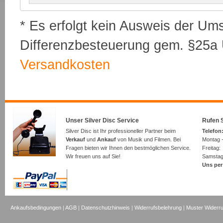
* Es erfolgt kein Ausweis der Um
Differenzbesteuerung gem. §25a U
Versandkosten
Unser Silver Disc Service
Rufen S
Silver Disc ist Ihr professioneller Partner beim
Telefon:
Verkauf
und
Ankauf
von Musik und Filmen. Bei
Montag -
Fragen bieten wir Ihnen den bestmöglichen Service.
Freita
Wir freuen uns auf Sie!
Samsta
Uns per
Ankaufsbedingungen
|
AGB
|
Datenschutzhinweis
|
Widerrufsbelehrung
|
Muster Widerru