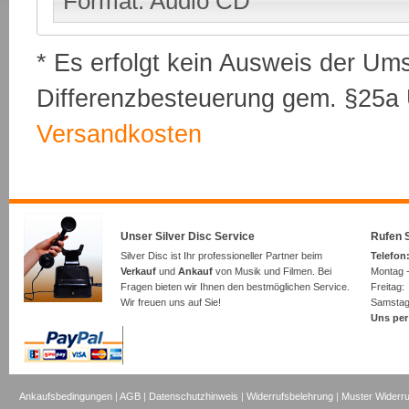
Format: Audio CD
* Es erfolgt kein Ausweis der Um
Differenzbesteuerung gem. §25a U
Versandkosten
Unser Silver Disc Service
Rufen S
Silver Disc ist Ihr professioneller Partner beim
Telefon:
Verkauf
und
Ankauf
von Musik und Filmen. Bei
Montag -
Fragen bieten wir Ihnen den bestmöglichen Service.
Freita
Wir freuen uns auf Sie!
Samsta
Uns per
Ankaufsbedingungen
|
AGB
|
Datenschutzhinweis
|
Widerrufsbelehrung
|
Muster Widerru