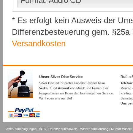
Format: Audio CD
* Es erfolgt kein Ausweis der Um
Differenzbesteuerung gem. §25a U
Versandkosten
Unser Silver Disc Service
Rufen S
Silver Disc ist Ihr professioneller Partner beim
Telefon:
Verkauf
und
Ankauf
von Musik und Filmen. Bei
Montag -
Fragen bieten wir Ihnen den bestmöglichen Service.
Freita
Wir freuen uns auf Sie!
Samsta
Uns per
Ankaufsbedingungen
|
AGB
|
Datenschutzhinweis
|
Widerrufsbelehrung
|
Muster Widerru