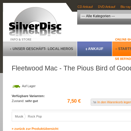
CD Ankauf
DVD Ankauf
Blu-ray
UNSER GESCHÄFT
LOCAL HEROS
ANKAUF
STARTS
Fleetwood Mac - The Pious Bird of Go
Auf Lager
Verfügbare Varianten:
7,50 €
Zustand:
sehr gut
In den Warenkorb lege
Musik
Rock Pop
» zurück zur Produktübersicht