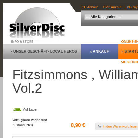
CD Ankauf
DVD Ankauf
Blu-ray
UNSER GESCHÄFT
LOCAL HEROS
ANKAUF
STARTS
Fitzsimmons , William
Vol.2
Auf Lager
Verfügbare Varianten:
8,90 €
Zustand:
Neu
In den Warenkorb lege