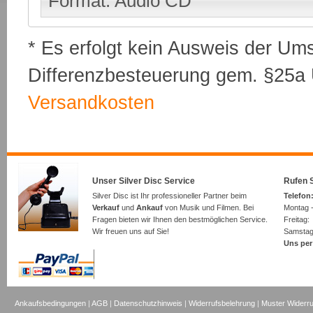
Format: Audio CD
* Es erfolgt kein Ausweis der Um
Differenzbesteuerung gem. §25a U
Versandkosten
Unser Silver Disc Service
Rufen S
Silver Disc ist Ihr professioneller Partner beim
Telefon:
Verkauf
und
Ankauf
von Musik und Filmen. Bei
Montag -
Fragen bieten wir Ihnen den bestmöglichen Service.
Freita
Wir freuen uns auf Sie!
Samsta
Uns per
Ankaufsbedingungen
|
AGB
|
Datenschutzhinweis
|
Widerrufsbelehrung
|
Muster Widerru