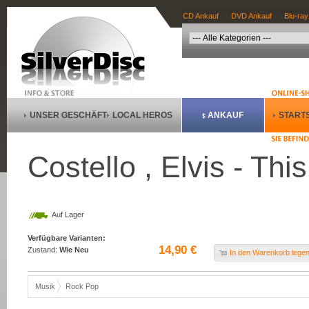
CD Ankauf
DVD Ankauf
Blu-ray
UNSER GESCHÄFT
LOCAL HEROS
ANKAUF
STARTS
Costello , Elvis - Thi
Auf Lager
Verfügbare Varianten:
14,90 €
Zustand:
Wie Neu
In den Warenkorb lege
Musik
Rock Pop