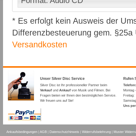
Format: Audio CD
* Es erfolgt kein Ausweis der Um
Differenzbesteuerung gem. §25a U
Versandkosten
Unser Silver Disc Service
Rufen S
Silver Disc ist Ihr professioneller Partner beim
Telefon:
Verkauf
und
Ankauf
von Musik und Filmen. Bei
Montag -
Fragen bieten wir Ihnen den bestmöglichen Service.
Freita
Wir freuen uns auf Sie!
Samsta
Uns per
Ankaufsbedingungen
|
AGB
|
Datenschutzhinweis
|
Widerrufsbelehrung
|
Muster Widerru