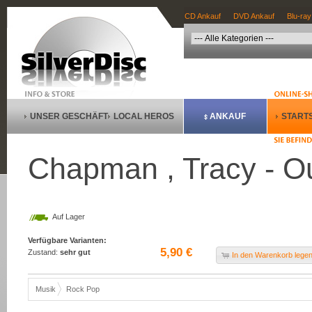
CD Ankauf
DVD Ankauf
Blu-ray
UNSER GESCHÄFT
LOCAL HEROS
ANKAUF
STARTS
Chapman , Tracy - Our
Auf Lager
Verfügbare Varianten:
5,90 €
Zustand:
sehr gut
In den Warenkorb lege
Musik
Rock Pop