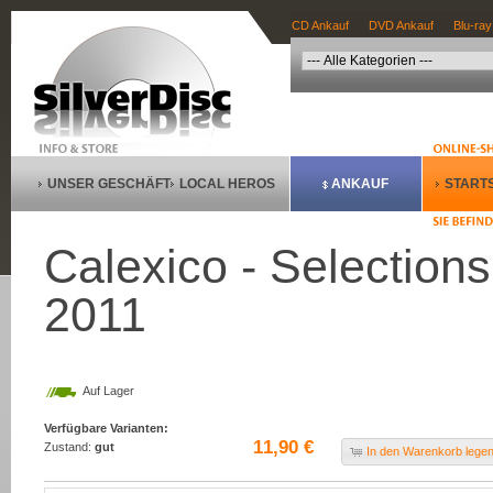
CD Ankauf
DVD Ankauf
Blu-ray
UNSER GESCHÄFT
LOCAL HEROS
ANKAUF
STARTS
Calexico - Selection
2011
Auf Lager
Verfügbare Varianten:
11,90 €
Zustand:
gut
In den Warenkorb lege