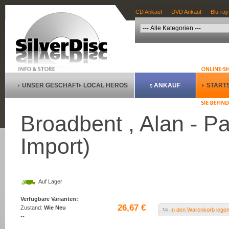
CD Ankauf
DVD Ankauf
Blu-ray
UNSER GESCHÄFT
LOCAL HEROS
ANKAUF
STARTS
Broadbent , Alan - P
Import)
Auf Lager
Verfügbare Varianten:
26,67 €
Zustand:
Wie Neu
In den Warenkorb lege
--