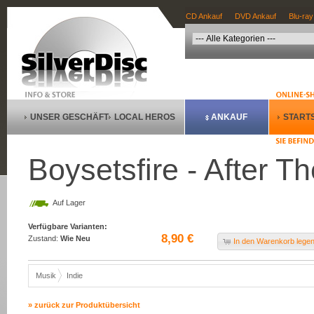
CD Ankauf
DVD Ankauf
Blu-ray
UNSER GESCHÄFT
LOCAL HEROS
ANKAUF
STARTS
Boysetsfire - After T
Auf Lager
Verfügbare Varianten:
8,90 €
Zustand:
Wie Neu
In den Warenkorb lege
Musik
Indie
» zurück zur Produktübersicht