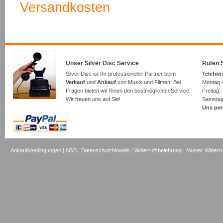
Versandkosten
Unser Silver Disc Service
Rufen S
Silver Disc ist Ihr professioneller Partner beim
Telefon:
Verkauf
und
Ankauf
von Musik und Filmen. Bei
Montag -
Fragen bieten wir Ihnen den bestmöglichen Service.
Freita
Wir freuen uns auf Sie!
Samsta
Uns per
Ankaufsbedingungen
|
AGB
|
Datenschutzhinweis
|
Widerrufsbelehrung
|
Muster Widerru