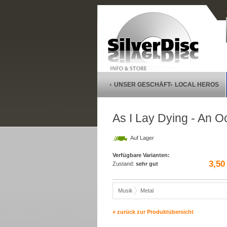
UNSER GESCHÄFT
LOCAL HEROS
As I Lay Dying - An 
Auf Lager
Verfügbare Varianten:
3,50
Zustand:
sehr gut
Musik
Metal
» zurück zur Produktübersicht