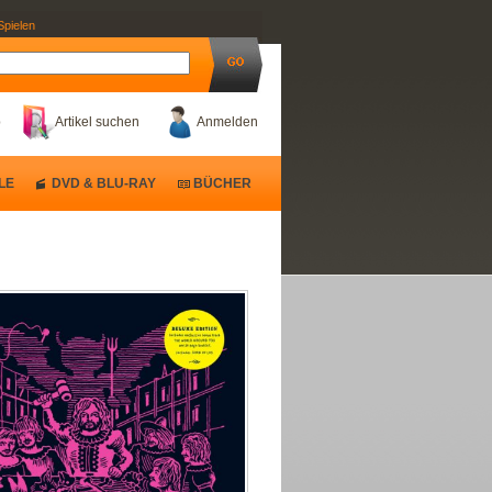
Spielen
b
Artikel suchen
Anmelden
LE
DVD & BLU-RAY
BÜCHER