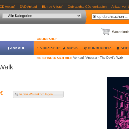
CD Ankauf
DVD Ankauf
Blu-ray Ankauf
Gebrauchte CDs verkaufen
Ankauf von 
Warenkor
ANKAUF
STARTSEITE
MUSIK
HÖRBÜCHER
SPIE
Verkauf / Apparat - The Devil's Walk
 Walk
 €
In den Warenkorb legen