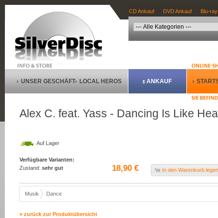
CD Ankauf
DVD Ankauf
Blu-ray
UNSER GESCHÄFT
LOCAL HEROS
ANKAUF
STARTS
Alex C. feat. Yass - Dancing Is Like He
Auf Lager
Verfügbare Varianten:
18,90 €
Zustand:
sehr gut
In den Warenkorb lege
Musik
Dance
» zurück zur Produktübersicht