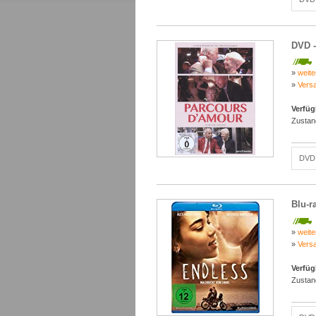
DVD -
»
weite
»
Vers
Verfüg
Zustan
DVD 
Blu-r
»
weite
»
Vers
Verfüg
Zustan