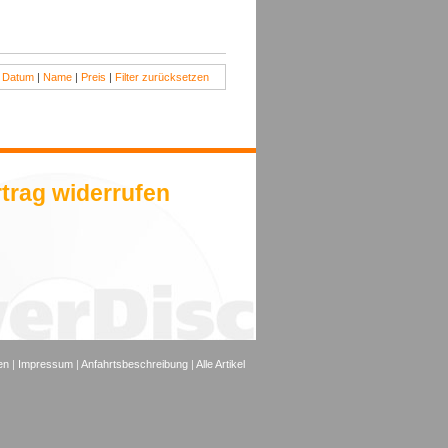
:
Datum
|
Name
|
Preis
|
Filter zurücksetzen
trag widerrufen
en
|
Impressum
|
Anfahrtsbeschreibung
|
Alle Artikel