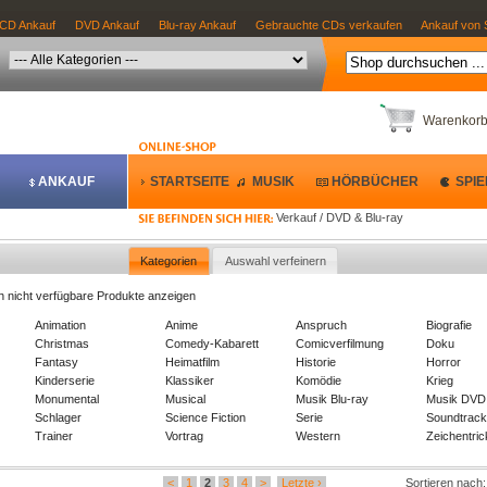
CD Ankauf
DVD Ankauf
Blu-ray Ankauf
Gebrauchte CDs verkaufen
Ankauf von 
Warenkor
ANKAUF
STARTSEITE
MUSIK
HÖRBÜCHER
SPIE
Verkauf / DVD & Blu-ray
Kategorien
Auswahl verfeinern
h nicht verfügbare Produkte anzeigen
Animation
Anime
Anspruch
Biografie
Christmas
Comedy-Kabarett
Comicverfilmung
Doku
Fantasy
Heimatfilm
Historie
Horror
Kinderserie
Klassiker
Komödie
Krieg
Monumental
Musical
Musik Blu-ray
Musik DVD
Schlager
Science Fiction
Serie
Soundtrac
Trainer
Vortrag
Western
Zeichentric
<
1
2
3
4
>
Letzte ›
Sortieren nach