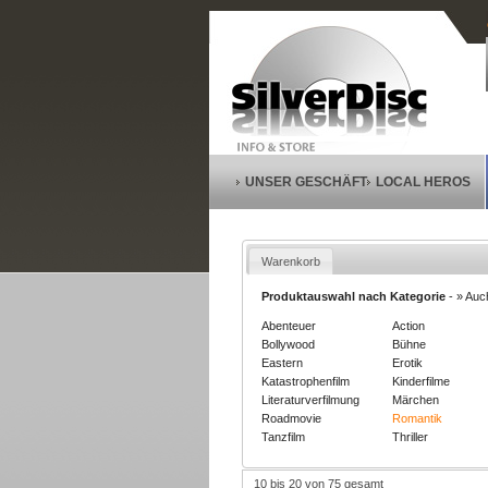
UNSER GESCHÄFT
LOCAL HEROS
Warenkorb
Produktauswahl nach Kategorie
-
» Auc
Abenteuer
Action
Bollywood
Bühne
Eastern
Erotik
Katastrophenfilm
Kinderfilme
Literaturverfilmung
Märchen
Roadmovie
Romantik
Tanzfilm
Thriller
10 bis 20 von 75 gesamt