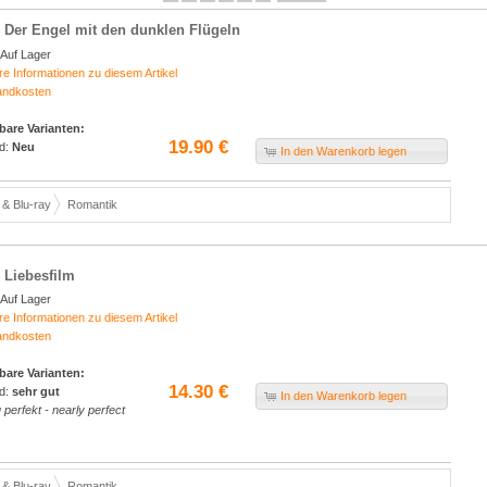
 Der Engel mit den dunklen Flügeln
Auf Lager
re Informationen zu diesem Artikel
andkosten
bare Varianten:
19.90 €
d:
Neu
In den Warenkorb legen
& Blu-ray
Romantik
 Liebesfilm
Auf Lager
re Informationen zu diesem Artikel
andkosten
bare Varianten:
14.30 €
d:
sehr gut
In den Warenkorb legen
perfekt - nearly perfect
& Blu-ray
Romantik