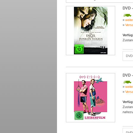
DVD -
»
weite
»
Vers
Verfüg
Zustan
DVD 
DVD -
»
weite
»
Vers
Verfüg
Zustan
nahezu 
DVD 