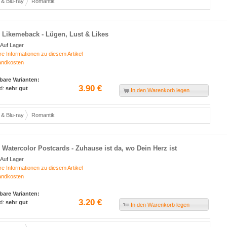
& Blu-ray
Romantik
 Likemeback - Lügen, Lust & Likes
Auf Lager
re Informationen zu diesem Artikel
andkosten
bare Varianten:
3.90 €
d:
sehr gut
In den Warenkorb legen
& Blu-ray
Romantik
 Watercolor Postcards - Zuhause ist da, wo Dein Herz ist
Auf Lager
re Informationen zu diesem Artikel
andkosten
bare Varianten:
3.20 €
d:
sehr gut
In den Warenkorb legen