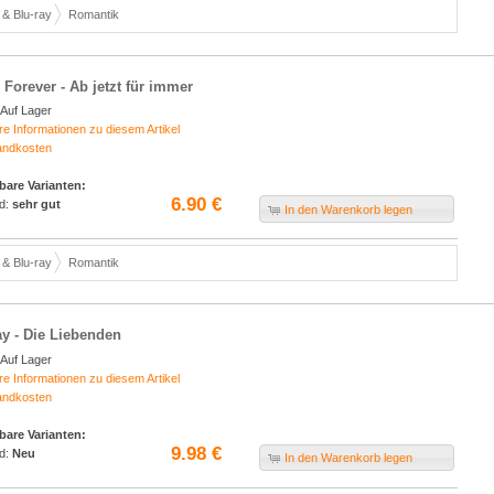
& Blu-ray
Romantik
 Forever - Ab jetzt für immer
Auf Lager
re Informationen zu diesem Artikel
andkosten
bare Varianten:
6.90 €
d:
sehr gut
In den Warenkorb legen
& Blu-ray
Romantik
ay - Die Liebenden
Auf Lager
re Informationen zu diesem Artikel
andkosten
bare Varianten:
9.98 €
d:
Neu
In den Warenkorb legen