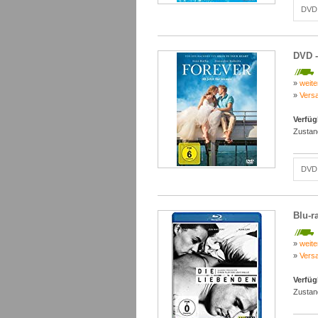
DVD 
DVD -
»
weite
»
Vers
Verfüg
Zustan
DVD 
Blu-r
»
weite
»
Vers
Verfüg
Zustan