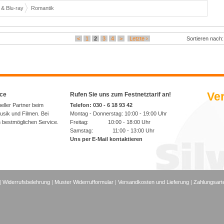
& Blu-ray
Romantik
<
1
2
3
4
>
Letzte ›
Sortieren nach
Ver
ice
Rufen Sie uns zum Festnetztarif an!
neller Partner beim
Telefon: 030 - 6 18 93 42
sik und Filmen. Bei
Montag - Donnerstag: 10:00 - 19:00 Uhr
n bestmöglichen Service.
Freitag: 10:00 - 18:00 Uhr
Samstag: 11:00 - 13:00 Uhr
Uns per E-Mail kontaktieren
|
Widerrufsbelehrung
|
Muster Widerrufformular
|
Versandkosten und Lieferung
|
Zahlungsart