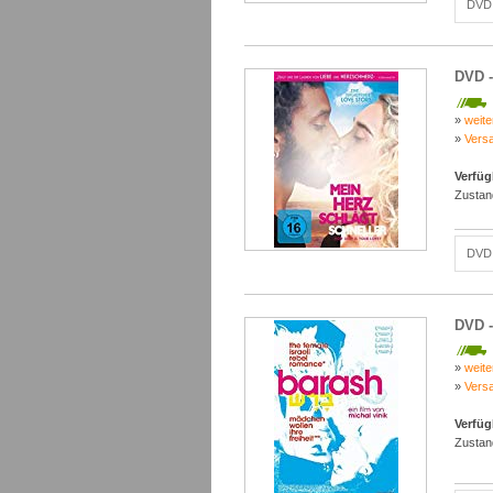
DVD 
DVD -
»
weite
»
Vers
Verfüg
Zustan
DVD 
DVD -
»
weite
»
Vers
Verfüg
Zustan