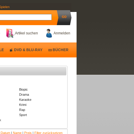
Spielen
b
Artikel suchen
Anmelden
LE
DVD & BLU-RAY
BÜCHER
Biopic
Drama
Karaoke
Krimi
Rap
k
Sport
k
:
Datum
|
Name
|
Preis
|
Filter zurücksetzen