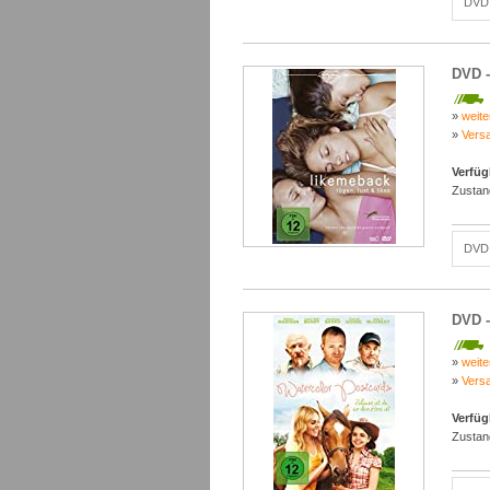
DVD 
DVD -
»
weite
»
Vers
Verfüg
Zustan
DVD 
DVD -
»
weite
»
Vers
Verfüg
Zustan