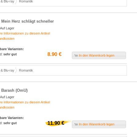
& Blu-ray
Romantik
 Mein Herz schlägt schneller
Auf Lager
re Informationen zu diesem Artikel
andkosten
bare Varianten:
8.90 €
d:
sehr gut
In den Warenkorb legen
& Blu-ray
Romantik
 Barash (OmU)
Auf Lager
re Informationen zu diesem Artikel
andkosten
bare Varianten:
11.90 €
d:
sehr gut
In den Warenkorb legen