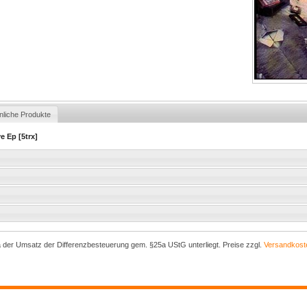
nliche Produkte
e Ep [5trx]
a der Umsatz der Differenzbesteuerung gem. §25a UStG unterliegt. Preise zzgl.
Versandkost