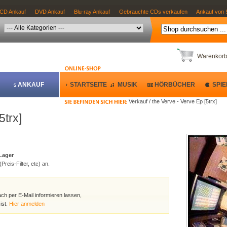
CD Ankauf
DVD Ankauf
Blu-ray Ankauf
Gebrauchte CDs verkaufen
Ankauf von 
Warenkor
ANKAUF
STARTSEITE
MUSIK
HÖRBÜCHER
SPIE
Verkauf / the Verve - Verve Ep [5trx]
5trx]
 Lager
Preis-Filter, etc) an.
ach per E-Mail informieren lassen,
ist.
Hier anmelden