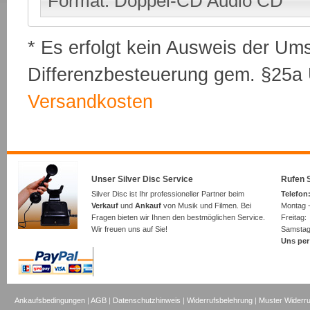
Format: Doppel-CD Audio CD
* Es erfolgt kein Ausweis der Um
Differenzbesteuerung gem. §25a U
Versandkosten
Unser Silver Disc Service
Rufen S
Silver Disc ist Ihr professioneller Partner beim
Telefon:
Verkauf
und
Ankauf
von Musik und Filmen. Bei
Montag -
Fragen bieten wir Ihnen den bestmöglichen Service.
Freita
Wir freuen uns auf Sie!
Samsta
Uns per
Ankaufsbedingungen
|
AGB
|
Datenschutzhinweis
|
Widerrufsbelehrung
|
Muster Widerru