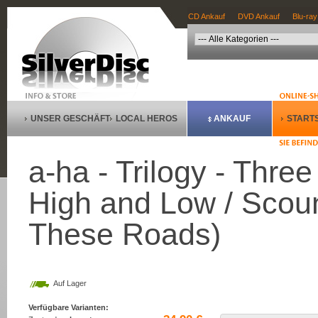
CD Ankauf
DVD Ankauf
Blu-ray
UNSER GESCHÄFT
LOCAL HEROS
ANKAUF
STARTS
a-ha - Trilogy - Thre
High and Low / Scoun
These Roads)
Auf Lager
Verfügbare Varianten: