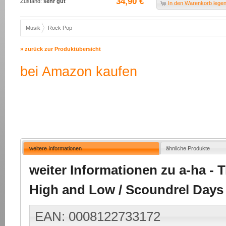
34,90 €
Zustand:
sehr gut
In den Warenkorb lege
Musik
Rock Pop
» zurück zur Produktübersicht
bei Amazon kaufen
weitere Informationen
ähnliche Produkte
weiter Informationen zu a-ha - 
High and Low / Scoundrel Days 
EAN: 0008122733172