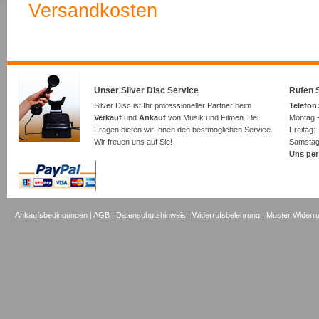
Versandkosten
Unser Silver Disc Service
Rufen S
Silver Disc ist Ihr professioneller Partner beim
Telefon:
Verkauf
und
Ankauf
von Musik und Filmen. Bei
Montag -
Fragen bieten wir Ihnen den bestmöglichen Service.
Freita
Wir freuen uns auf Sie!
Samsta
Uns per
Ankaufsbedingungen
|
AGB
|
Datenschutzhinweis
|
Widerrufsbelehrung
|
Muster Widerru