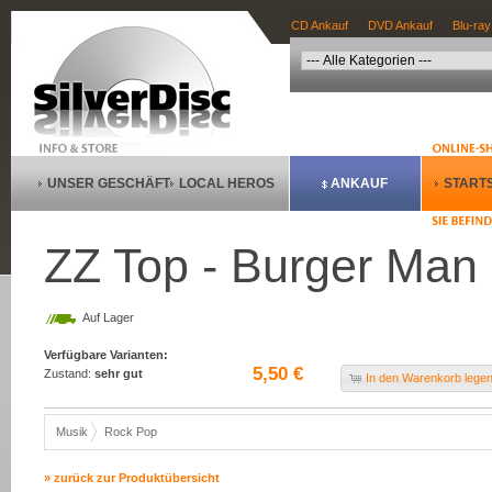
CD Ankauf
DVD Ankauf
Blu-ray
UNSER GESCHÄFT
LOCAL HEROS
ANKAUF
STARTS
ZZ Top - Burger Man 
Auf Lager
Verfügbare Varianten:
5,50 €
Zustand:
sehr gut
In den Warenkorb lege
Musik
Rock Pop
» zurück zur Produktübersicht