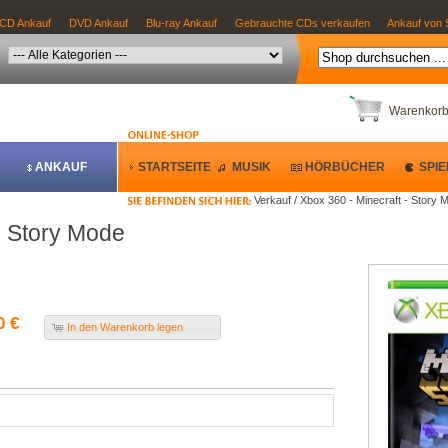
CD Ankauf
DVD Ankauf
Blu-ray Ankauf
Gebrauchte CDs verkaufen
Ankauf von 
Warenkor
ANKAUF
STARTSEITE
MUSIK
HÖRBÜCHER
SPIE
Verkauf / Xbox 360 - Minecraft - Story 
- Story Mode
0 €
In den Warenkorb legen