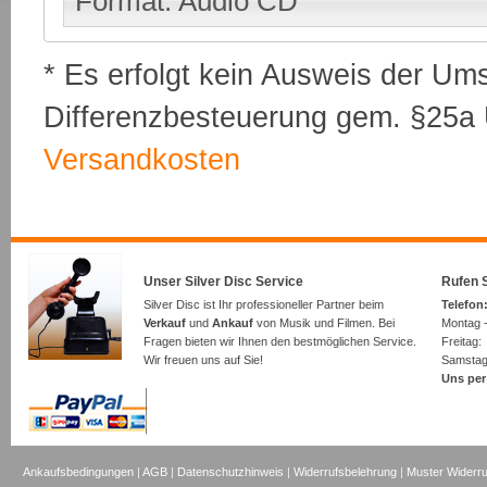
Format: Audio CD
* Es erfolgt kein Ausweis der Um
Differenzbesteuerung gem. §25a U
Versandkosten
Unser Silver Disc Service
Rufen S
Silver Disc ist Ihr professioneller Partner beim
Telefon:
Verkauf
und
Ankauf
von Musik und Filmen. Bei
Montag -
Fragen bieten wir Ihnen den bestmöglichen Service.
Freita
Wir freuen uns auf Sie!
Samsta
Uns per
Ankaufsbedingungen
|
AGB
|
Datenschutzhinweis
|
Widerrufsbelehrung
|
Muster Widerru