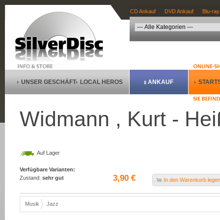
CD Ankauf
DVD Ankauf
Blu-ray
UNSER GESCHÄFT
LOCAL HEROS
ANKAUF
STARTS
Widmann , Kurt - Hei
Auf Lager
Verfügbare Varianten:
3,90 €
Zustand:
sehr gut
In den Warenkorb lege
Musik
Jazz