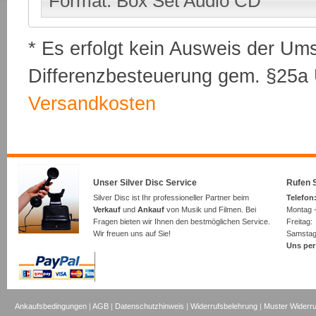
Format: Box Set Audio CD
* Es erfolgt kein Ausweis der Um
Differenzbesteuerung gem. §25a U
Versandkosten
Unser Silver Disc Service
Rufen S
Silver Disc ist Ihr professioneller Partner beim
Telefon:
Verkauf
und
Ankauf
von Musik und Filmen. Bei
Montag -
Fragen bieten wir Ihnen den bestmöglichen Service.
Freita
Wir freuen uns auf Sie!
Samsta
Uns per
Ankaufsbedingungen
|
AGB
|
Datenschutzhinweis
|
Widerrufsbelehrung
|
Muster Widerru