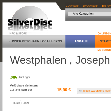
CD Ankauf
DVD Ankauf
Blu-ray
UNSER GESCHÄFT
LOCAL HEROS
ANKAUF
STARTS
Westphalen , Joseph
Auf Lager
Verfügbare Varianten:
15,90 €
Zustand:
sehr gut
In den Warenkorb lege
Musik
Jazz