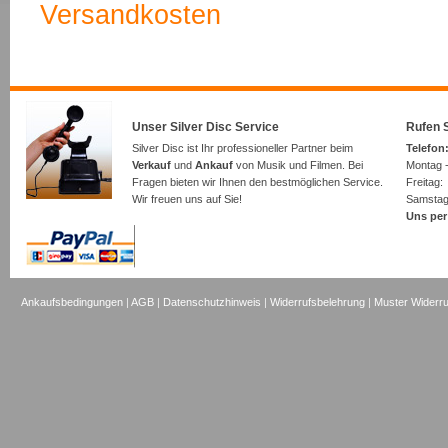
Versandkosten
Unser Silver Disc Service
Rufen S
Silver Disc ist Ihr professioneller Partner beim
Telefon:
Verkauf
und
Ankauf
von Musik und Filmen. Bei
Montag -
Fragen bieten wir Ihnen den bestmöglichen Service.
Freita
Wir freuen uns auf Sie!
Samsta
Uns per
Ankaufsbedingungen
|
AGB
|
Datenschutzhinweis
|
Widerrufsbelehrung
|
Muster Widerru