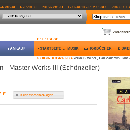
CD Ankauf
DVD Ankauf
Blu-ray Ankauf
Gebrauchte CDs verkaufen
Ankauf von 
Warenkor
ANKAUF
STARTSEITE
MUSIK
HÖRBÜCHER
SPIE
Verkauf / Weber , Carl Maria von - Mast
n - Master Works III (Schönzeller)
9 €
In den Warenkorb legen