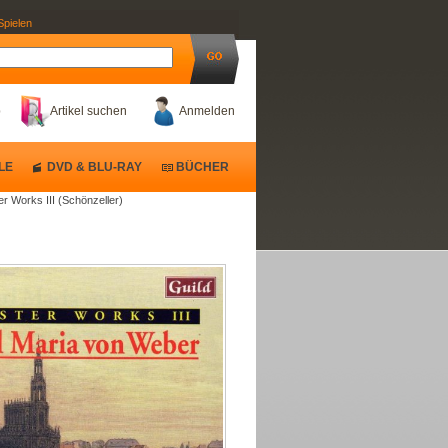
Spielen
b
Artikel suchen
Anmelden
LE
DVD & BLU-RAY
BÜCHER
er Works III (Schönzeller)