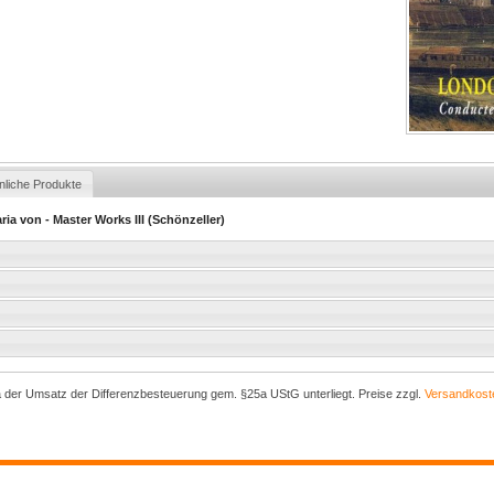
nliche Produkte
ria von - Master Works III (Schönzeller)
a der Umsatz der Differenzbesteuerung gem. §25a UStG unterliegt. Preise zzgl.
Versandkost