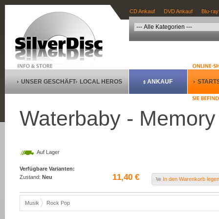
CD Ankauf
DVD Ankauf
Blu-ray
UNSER GESCHÄFT
LOCAL HEROS
ANKAUF
STARTS
Waterbaby - Memory
Auf Lager
Verfügbare Varianten:
11,40 €
Zustand:
Neu
In den Warenkorb lege
Musik
Rock Pop