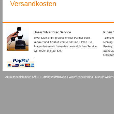
Versandkosten
Unser Silver Disc Service
Rufen S
Silver Disc ist Ihr professioneller Partner beim
Telefon:
Verkauf
und
Ankauf
von Musik und Filmen. Bei
Montag -
Fragen bieten wir Ihnen den bestmöglichen Service.
Freita
Wir freuen uns auf Sie!
Samsta
Uns per
Ankaufsbedingungen
|
AGB
|
Datenschutzhinweis
|
Widerrufsbelehrung
|
Muster Widerru