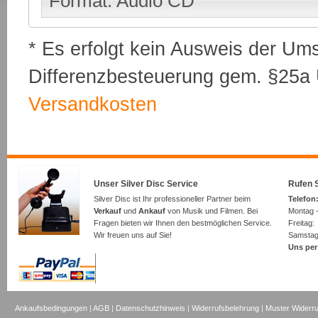
Format: Audio CD
* Es erfolgt kein Ausweis der Um
Differenzbesteuerung gem. §25a U
Versandkosten
Unser Silver Disc Service
Rufen S
Silver Disc ist Ihr professioneller Partner beim
Telefon:
Verkauf
und
Ankauf
von Musik und Filmen. Bei
Montag -
Fragen bieten wir Ihnen den bestmöglichen Service.
Freita
Wir freuen uns auf Sie!
Samsta
Uns per
Ankaufsbedingungen
|
AGB
|
Datenschutzhinweis
|
Widerrufsbelehrung
|
Muster Widerru