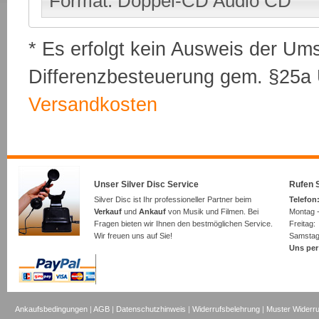
Format: Doppel-CD Audio CD
* Es erfolgt kein Ausweis der Um
Differenzbesteuerung gem. §25a U
Versandkosten
Unser Silver Disc Service
Rufen S
Silver Disc ist Ihr professioneller Partner beim
Telefon:
Verkauf
und
Ankauf
von Musik und Filmen. Bei
Montag -
Fragen bieten wir Ihnen den bestmöglichen Service.
Freita
Wir freuen uns auf Sie!
Samsta
Uns per
Ankaufsbedingungen
|
AGB
|
Datenschutzhinweis
|
Widerrufsbelehrung
|
Muster Widerru