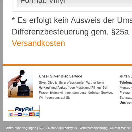
Format: Vinyl
* Es erfolgt kein Ausweis der Um
Differenzbesteuerung gem. §25a U
Versandkosten
Unser Silver Disc Service
Rufen S
Silver Disc ist Ihr professioneller Partner beim
Telefon:
Verkauf
und
Ankauf
von Musik und Filmen. Bei
Montag -
Fragen bieten wir Ihnen den bestmöglichen Service.
Freita
Wir freuen uns auf Sie!
Samsta
Uns per
Ankaufsbedingungen
|
AGB
|
Datenschutzhinweis
|
Widerrufsbelehrung
|
Muster Widerru