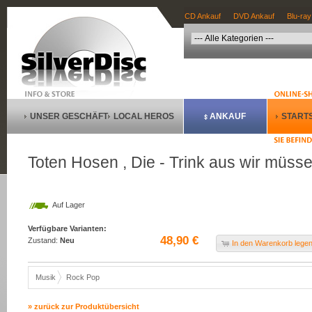
CD Ankauf
DVD Ankauf
Blu-ray
UNSER GESCHÄFT
LOCAL HEROS
ANKAUF
STARTS
Toten Hosen , Die - Trink aus wir müss
Auf Lager
Verfügbare Varianten:
48,90 €
Zustand:
Neu
In den Warenkorb lege
Musik
Rock Pop
» zurück zur Produktübersicht