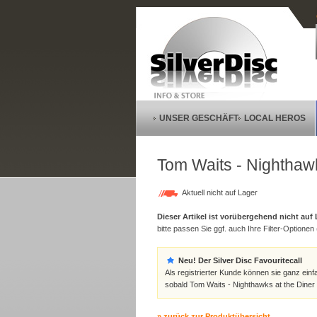
UNSER GESCHÄFT
LOCAL HEROS
Tom Waits - Nighthawk
Aktuell nicht auf Lager
Dieser Artikel ist vorübergehend nicht auf
bitte passen Sie ggf. auch Ihre Filter-Optionen (
Neu! Der Silver Disc Favouritecall
Als registrierter Kunde können sie ganz einf
sobald Tom Waits - Nighthawks at the Diner 
» zurück zur Produktübersicht