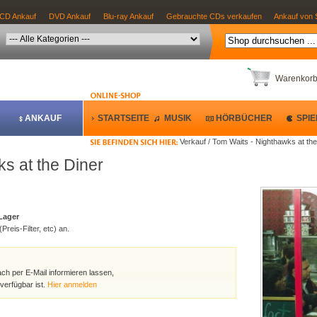
CD Ankauf
DVD Ankauf
Blu-ray Ankauf
Gebrauchte CDs verkaufen
Ankauf von 
Warenkor
ANKAUF
STARTSEITE
MUSIK
HÖRBÜCHER
SPIE
Verkauf / Tom Waits - Nighthawks at the
s at the Diner
 Lager
Preis-Filter, etc) an.
ach per E-Mail informieren lassen,
verfügbar ist.
Hier anmelden