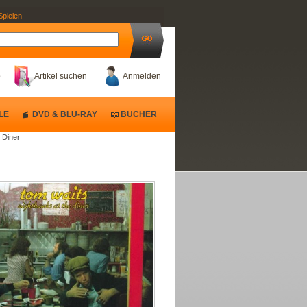
Spielen
b
Artikel suchen
Anmelden
LE
DVD & BLU-RAY
BÜCHER
 Diner